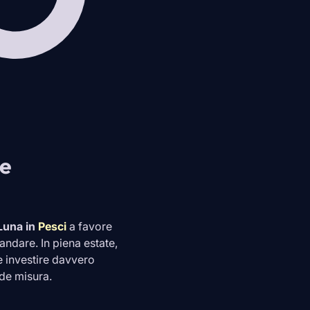
ne
Luna in
Pesci
a favore
 andare. In piena estate,
e investire davvero
de misura.