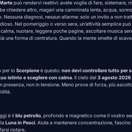
Marte
può rendervi reattivi: avete voglia di fare, sistemare, 
be chiedere altro, magari una camminata lenta, acqua, sonno
. Nessuna diagnosi, nessun allarme: solo un invito a non trat
dioso. Nel pomeriggio o verso sera, un’attività semplice può 
calma, nuotare, leggere poche pagine, ascoltare musica sen
 già una forma di centratura. Quando la mente smette di scava
o per lo
Scorpione
è questo:
non devi controllare tutto per se
 tuo istinto e scegliere con calma
. Il cielo del
3 agosto 2026
 in presenza, non in tensione. Meno prove di forza, più ascolt
idità.
ggi è il
blu petrolio
, profondo e magnetico come il vostro se
lla
Luna in
Pesci
. Aiuta a mantenere concentrazione, fascino 
arsi notare.