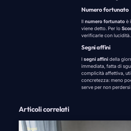
Numero fortunato
Il
numero fortunato
è 
viene detto. Per lo
Sco
verificarle con lucidità.
Segni affini
I
segni affini
della gio
immediata, fatta di sg
complicità affettiva, ut
concretezza: meno poes
serve per non perdersi n
Articoli correlati
Sogni