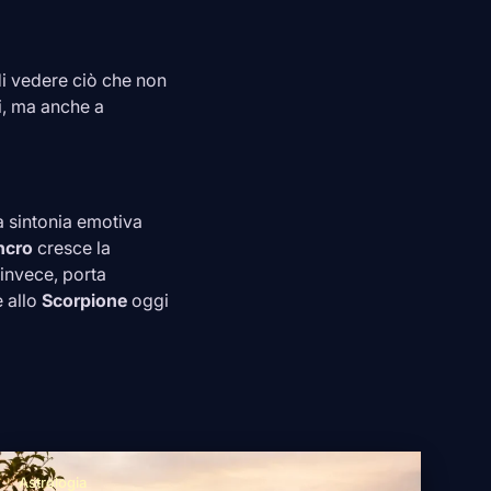
à di vedere ciò che non
ni, ma anche a
 sintonia emotiva
ncro
cresce la
 invece, porta
e allo
Scorpione
oggi
Astrologia