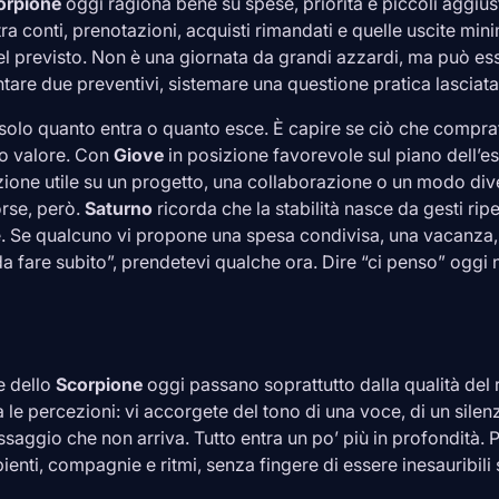
orpione
oggi ragiona bene su spese, priorità e piccoli aggiu
tra conti, prenotazioni, acquisti rimandati e quelle uscite m
del previsto. Non è una giornata da grandi azzardi, ma può es
are due preventivi, sistemare una questione pratica lasciata
è solo quanto entra o quanto esce. È capire se ciò che compra
ro valore. Con
Giove
in posizione favorevole sul piano dell’e
zione utile su un progetto, una collaborazione o un modo dive
rse, però.
Saturno
ricorda che la stabilità nasce da gesti rip
e. Se qualcuno vi propone una spesa condivisa, una vacanza,
da fare subito”, prendetevi qualche ora. Dire “ci penso” oggi
e dello
Scorpione
oggi passano soprattutto dalla qualità del
 le percezioni: vi accorgete del tono di una voce, di un silen
saggio che non arriva. Tutto entra un po’ più in profondità. 
enti, compagnie e ritmi, senza fingere di essere inesauribili 