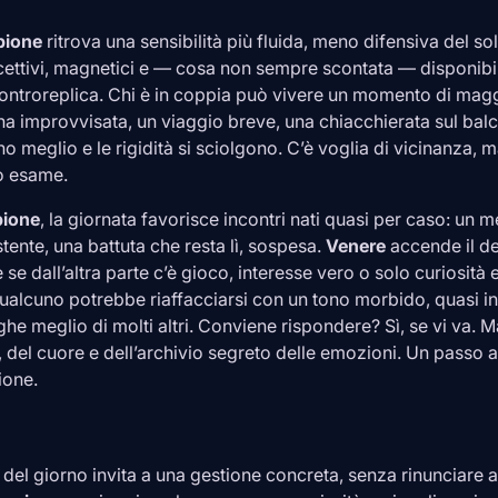
pione
ritrova una sensibilità più fluida, meno difensiva del sol
ettivi, magnetici e — cosa non sempre scontata — disponibil
ontroreplica. Chi è in coppia può vivere un momento di magg
a improvvisata, un viaggio breve, una chiacchierata sul bal
 meglio e le rigidità si sciolgono. C’è voglia di vicinanza,
to esame.
pione
, la giornata favorisce incontri nati quasi per caso: un 
stente, una battuta che resta lì, sospesa.
Venere
accende il de
 se dall’altra parte c’è gioco, interesse vero o solo curiosità
 qualcuno potrebbe riaffacciarsi con un tono morbido, quasi 
ighe meglio di molti altri. Conviene rispondere? Sì, se vi va
a, del cuore e dell’archivio segreto delle emozioni. Un passo al
ione.
elo del giorno invita a una gestione concreta, senza rinunciare