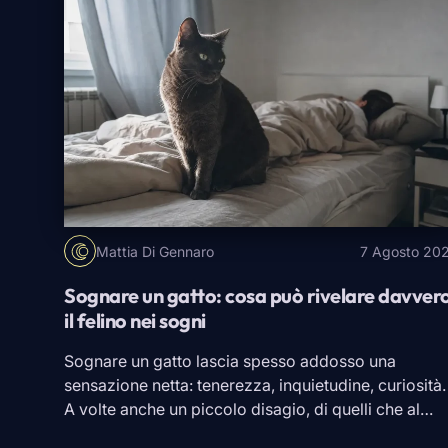
Mattia Di Gennaro
7 Agosto 20
Sognare un gatto: cosa può rivelare davver
il felino nei sogni
Sognare un gatto lascia spesso addosso una
sensazione netta: tenerezza, inquietudine, curiosità.
A volte anche un piccolo disagio, di quelli che al
risveglio restano lì senza farsi spiegare. Nel sogno i