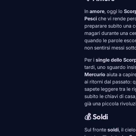
In
amore
, oggi lo
Scor
Pesci
che vi rende perc
preparare subito una c
magari durante una cen
quando le parole escono
non sentirsi messi sot
Per i
single dello
Scor
tardi, uno sguardo insi
Mercurio
aiuta a capire
ai ritorni dal passato:
sapete leggere tra le r
subito le chiavi di cas
già una piccola rivoluz
💰 Soldi
Sul fronte
soldi
, il ci