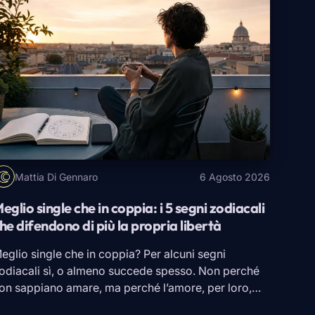
Mattia Di Gennaro
6 Agosto 2026
eglio single che in coppia: i 5 segni zodiacali
he difendono di più la propria libertà
eglio single che in coppia? Per alcuni segni
odiacali sì, o almeno succede spesso. Non perché
on sappiano amare, ma perché l’amore, per loro,
eve lasciare aria. C’è chi sogna una relazione