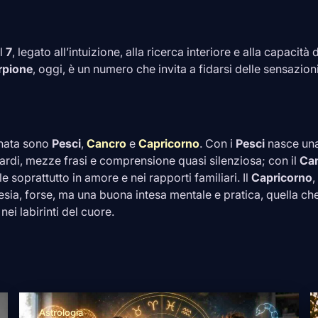
il
7
, legato all’intuizione, alla ricerca interiore e alla capacit
rpione
, oggi, è un numero che invita a fidarsi delle sensazio
rnata sono
Pesci
,
Cancro
e
Capricorno
. Con i
Pesci
nasce una
uardi, mezze frasi e comprensione quasi silenziosa; con il
Ca
ile soprattutto in amore e nei rapporti familiari. Il
Capricorno
,
ia, forse, ma una buona intesa mentale e pratica, quella ch
ei labirinti del cuore.
Astrologia