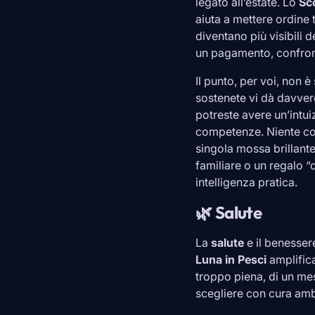
legato all’estate. Lo
Sc
aiuta a mettere ordine 
diventano più visibili 
un pagamento, confront
Il punto, per voi, non 
sostenete vi dà davve
potreste avere un’intui
competenze. Niente co
singola mossa brillant
familiare o un regalo “
intelligenza pratica.
🌿 Salute
La
salute
e il benesser
Luna in
Pesci
amplifica
troppo piena, di un mes
scegliere con cura ambi