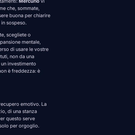
stamenti:
Mercurio
vi
inime che, sommate,
sere buona per chiarire
 in sospeso.
te, scegliete o
spansione mentale,
rso di usare le vostre
etuti, non da una
 un investimento
 non è freddezza: è
 recupero emotivo. La
zio, di una stanza
Per questo serve
solo per orgoglio.