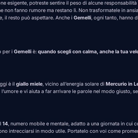
ne esigente, potreste sentire il peso di alcune responsabilità 
he non fanno rumore ma restano lì. Non trasformatele in ansia
e, il resto può aspettare. Anche i
Gemelli
, ogni tanto, hanno d
o per i
Gemelli
è:
quando scegli con calma, anche la tua vel
ggi è il
giallo miele
, vicino all’energia solare di
Mercurio in
L
’umore e vi aiuta a far arrivare le parole nel modo giusto, 
il
14
, numero mobile e mentale, adatto a una giornata in cui con
ono intrecciarsi in modo utile. Portatelo con voi come prome