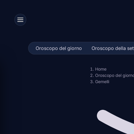
Skip
to
content
Oroscopo del giorno
Oroscopo della se
Home
Oroscopo del giorn
Gemelli