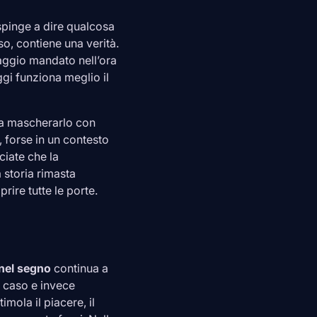
spinge a dire qualcosa
so, contiene una verità.
saggio mandato nell’ora
ggi funziona meglio il
e a mascherarlo con
 forse in un contesto
ciate che la
 storia rimasta
rire tutte le porte.
nel segno
continua a
r caso e invece
timola il piacere, il