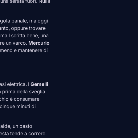
una serata fuori. Nulla
egola banale, ma oggi
anto, oppure trovare
mail scritta bene, una
re un varco.
Mercurio
 meno e mantenere di
i elettrica. I
Gemelli
a prima della sveglia.
ischio è consumare
cinque minuti di
alde, un pasto
esta tende a correre.