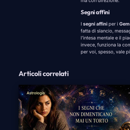
ma con direzione.
Segni affini
I
segni affini
per i
Geme
fatta di slancio, messa
l’intesa mentale e il p
invece, funziona la com
per voi, spesso, vale p
Articoli correlati
Astrologia