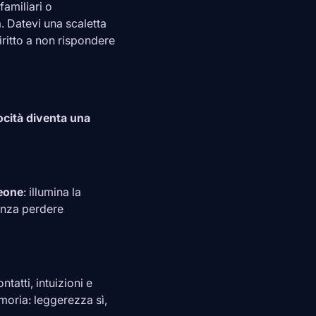
familiari o
. Datevi una scaletta
iritto a non rispondere
ocità diventa una
eone
: illumina la
senza perdere
tatti, intuizioni e
moria: leggerezza sì,