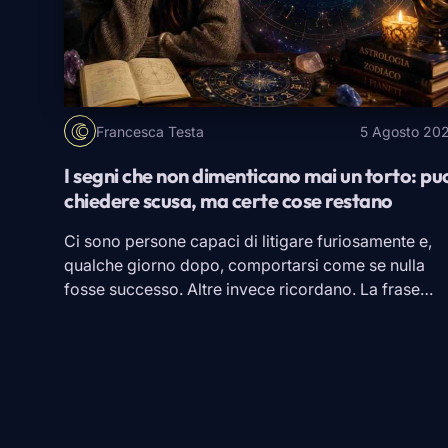
Francesca Testa
5 Agosto 20
I segni che non dimenticano mai un torto: pu
chiedere scusa, ma certe cose restano
Ci sono persone capaci di litigare furiosamente e,
qualche giorno dopo, comportarsi come se nulla
fosse successo. Altre invece ricordano. La frase
detta nel momento sbagliato, quella promessa
mancata, il messaggio ignorato proprio quando
serviva una risposta. Magari perdonano, magari
tornano persino a sorridere con chi le ha ferite. Ma
dimenticare è un’altra faccenda. Secondo […]