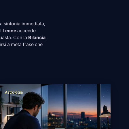
a sintonia immediata,
Il
Leone
accende
guasta. Con la
Bilancia
,
irsi a metà frase che
Astrologia