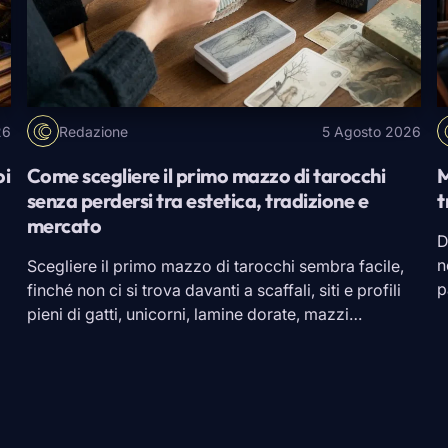
26
Redazione
5 Agosto 2026
oi
Come scegliere il primo mazzo di tarocchi
M
senza perdersi tra estetica, tradizione e
t
mercato
D
n
Scegliere il primo mazzo di tarocchi sembra facile,
p
finché non ci si trova davanti a scaffali, siti e profili
c
pieni di gatti, unicorni, lamine dorate, mazzi
c
rinascimentali, carte giganti, edizioni tascabili e
s
promesse un po’ nebulose. A quel punto il rischio è
d
sempre lo stesso: prendere quello più bello in foto e
scoprire, una volta […]