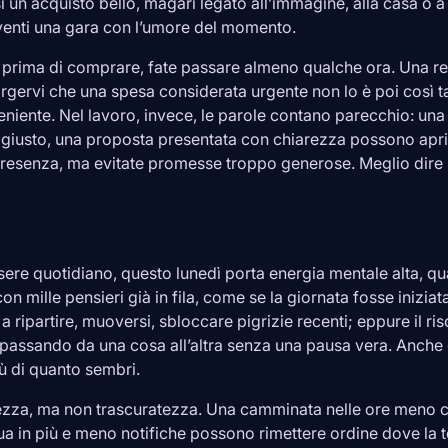
 un acquisto bello, magari legato all’immagine, alla casa o a 
venti una gara con l’umore del momento.
e: prima di comprare, fate passare almeno qualche ora. Una r
orgervi che una spesa considerata urgente non lo è poi così t
eniente. Nel lavoro, invece, le parole contano parecchio: una 
giusto, una proposta presentata con chiarezza possono apri
presenza, ma evitate promesse troppo generose. Meglio dire
sere quotidiano, questo lunedì porta energia mentale alta, quas
n mille pensieri già in fila, come se la giornata fosse iniziat
 a ripartire, muoversi, sbloccare pigrizie recenti; eppure il r
e, passando da una cosa all’altra senza una pausa vera. Anche 
iù di quanto sembri.
ezza, ma non trascuratezza. Una camminata nelle ore meno c
ua in più e meno notifiche possono rimettere ordine dove la t