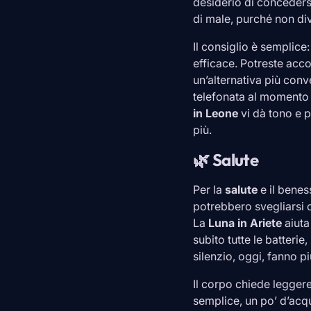
desiderio di concedersi
di male, purché non di
Il consiglio è semplic
efficace. Potreste acc
un’alternativa più conv
telefonata al momento 
in
Leone
vi dà tono e 
più.
🌿 Salute
Per la
salute
e il benes
potrebbero svegliarsi co
La
Luna in
Ariete
aiuta
subito tutte le batteri
silenzio, oggi, fanno p
Il corpo chiede legger
semplice, un po’ d’acq