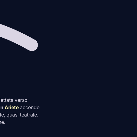
iettata verso
in
Ariete
accende
te, quasi teatrale.
ne.