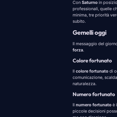
Con
Saturno
in posizio
professionali, quelle c
minima, tre priorità ver
subito.
Gemelli oggi
Il messaggio del giorn
forza
.
Colore fortunato
Il
colore fortunato
di o
comunicazione, scalda l
naturalezza.
Numero fortunato
Il
numero fortunato
è 
piccole decisioni poss