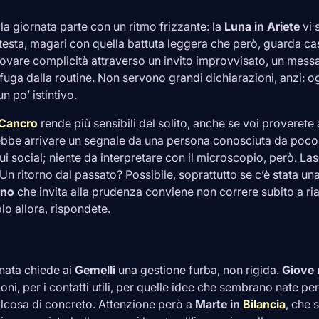
 la giornata parte con un ritmo frizzante: la
Luna in
Ariete
vi 
n testa, magari con quella battuta leggera che però, guarda ca
trovare complicità attraverso un invito improvvisato, un mes
fuga dalla routine. Non servono grandi dichiarazioni, anzi: o
n po’ istintivo.
Cancro
rende più sensibili del solito, anche se voi proveret
rebbe arrivare un segnale da una persona conosciuta da poco,
ui social; niente da interpretare con il microscopio, però. Las
Un ritorno dal passato? Possibile, soprattutto se c’è stata una
rno
che invita alla prudenza conviene non correre subito a riap
lo allora, rispondete.
rnata chiede ai
Gemelli
una gestione furba, non rigida.
Giove 
ioni, per i contatti utili, per quelle idee che sembrano nate pe
lcosa di concreto. Attenzione però a
Marte in
Bilancia
, che s