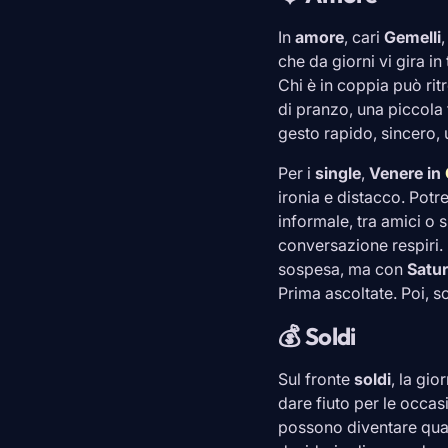
In
amore
, cari
Gemelli
,
che da giorni vi gira i
Chi è in coppia può ri
di pranzo, una piccola 
gesto rapido, sincero, u
Per i
single
,
Venere in
ironia e distacco. Pot
informale, tra amici o s
conversazione respiri. 
sospesa, ma con
Satu
Prima ascoltate. Poi, so
💰 Soldi
Sul fronte
soldi
, la gio
dare fiuto per le occas
possono diventare qua