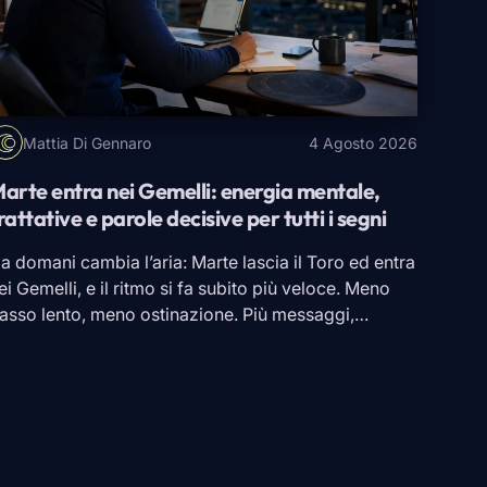
Mattia Di Gennaro
4 Agosto 2026
arte entra nei Gemelli: energia mentale,
rattative e parole decisive per tutti i segni
a domani cambia l’aria: Marte lascia il
Toro
ed entra
ei
Gemelli
, e il ritmo si fa subito più veloce. Meno
asso lento, meno ostinazione. Più messaggi,
hiamate, risposte da dare al volo, trattative da
hiudere e parole da pesare. L’energia non passa più
oltanto dalla resistenza o dalla forza di volontà, ma
alla prontezza […]