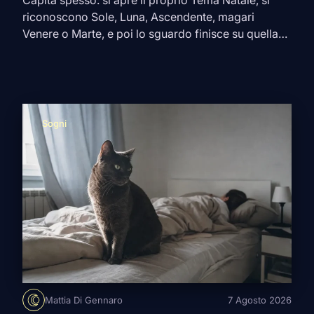
Capita spesso: si apre il proprio Tema Natale, si
riconoscono Sole, Luna, Ascendente, magari
Venere o Marte, e poi lo sguardo finisce su quella
ruota divisa in dodici spicchi. Lì nasce il dubbio.
Perché un pianeta in
Cancro
può parlare di famiglia
in una carta e di lavoro in un’altra? La risposta sta
nelle case […]
Sogni
Mattia Di Gennaro
7 Agosto 2026