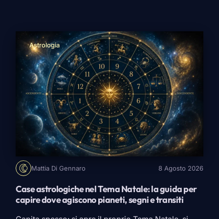
sbloccarsi, una possibilità che sembrava lontana
torna improvvisamente a essere concreta. Tra i 22
Arcani Maggiori ce ne sono almeno tre che, pur
raccontando il cambiamento […]
Astrologia
Mattia Di Gennaro
8 Agosto 2026
Case astrologiche nel Tema Natale: la guida per
capire dove agiscono pianeti, segni e transiti