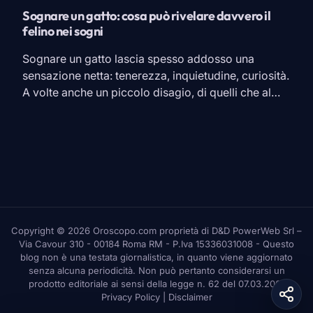
Sognare un gatto: cosa può rivelare davvero il
felino nei sogni
Sognare un gatto lascia spesso addosso una
sensazione netta: tenerezza, inquietudine, curiosità.
A volte anche un piccolo disagio, di quelli che al
risveglio restano lì senza farsi spiegare. Nel sogno
il micio poteva essere affettuoso, oppure scappare,
graffiare, fissare da lontano con quegli occhi fermi
che sembrano sapere più di noi. È qui che
l’immagine […]
Copyright © 2026 Oroscopo.com proprietà di D&D PowerWeb Srl –
Via Cavour 310 - 00184 Roma RM - P.Iva 15336031008 - Questo
blog non è una testata giornalistica, in quanto viene aggiornato
senza alcuna periodicità. Non può pertanto considerarsi un
prodotto editoriale ai sensi della legge n. 62 del 07.03.2001
Privacy Policy
|
Disclaimer