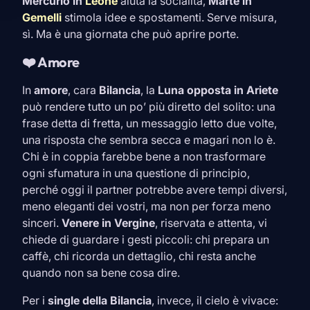
Mercurio in
Leone
aiuta la socialità,
Marte in
Gemelli
stimola idee e spostamenti. Serve misura,
sì. Ma è una giornata che può aprire porte.
❤️ Amore
In
amore
, cara
Bilancia
, la
Luna opposta in
Ariete
può rendere tutto un po’ più diretto del solito: una
frase detta di fretta, un messaggio letto due volte,
una risposta che sembra secca e magari non lo è.
Chi è in coppia farebbe bene a non trasformare
ogni sfumatura in una questione di principio,
perché oggi il partner potrebbe avere tempi diversi,
meno eleganti dei vostri, ma non per forza meno
sinceri.
Venere in
Vergine
, riservata e attenta, vi
chiede di guardare i gesti piccoli: chi prepara un
caffè, chi ricorda un dettaglio, chi resta anche
quando non sa bene cosa dire.
Per i
single della
Bilancia
, invece, il cielo è vivace: