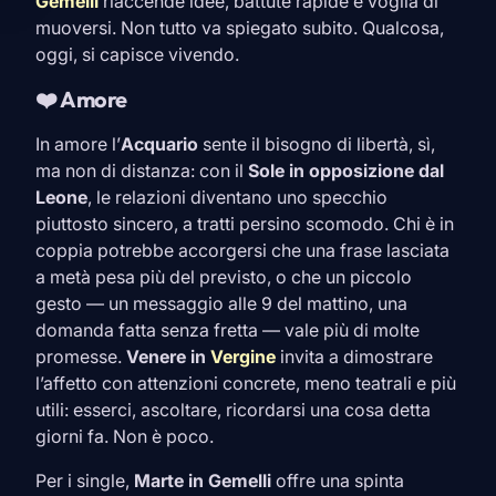
Gemelli
riaccende idee, battute rapide e voglia di
muoversi. Non tutto va spiegato subito. Qualcosa,
oggi, si capisce vivendo.
❤️ Amore
In amore l’
Acquario
sente il bisogno di libertà, sì,
ma non di distanza: con il
Sole in opposizione dal
Leone
, le relazioni diventano uno specchio
piuttosto sincero, a tratti persino scomodo. Chi è in
coppia potrebbe accorgersi che una frase lasciata
a metà pesa più del previsto, o che un piccolo
gesto — un messaggio alle 9 del mattino, una
domanda fatta senza fretta — vale più di molte
promesse.
Venere in
Vergine
invita a dimostrare
l’affetto con attenzioni concrete, meno teatrali e più
utili: esserci, ascoltare, ricordarsi una cosa detta
giorni fa. Non è poco.
Per i single,
Marte in
Gemelli
offre una spinta