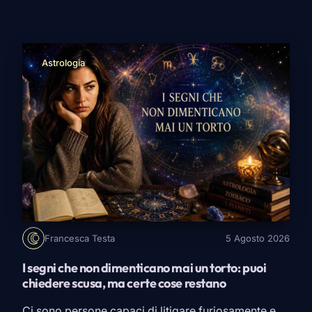
immobile, a pochi metri da noi. Poi ci si sveglia e
rimane quella domanda: perché proprio un
serpente? È uno dei simboli più […]
Astrologia
Francesca Testa
5 Agosto 2026
I segni che non dimenticano mai un torto: puoi
chiedere scusa, ma certe cose restano
Ci sono persone capaci di litigare furiosamente e,