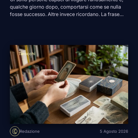
qualche giorno dopo, comportarsi come se nulla
fosse successo. Altre invece ricordano. La frase
detta nel momento sbagliato, quella promessa
mancata, il messaggio ignorato proprio quando
serviva una risposta. Magari perdonano, magari
tornano persino a sorridere con chi le ha ferite. Ma
dimenticare è un’altra faccenda. Secondo […]
Tarocchi
Redazione
5 Agosto 2026