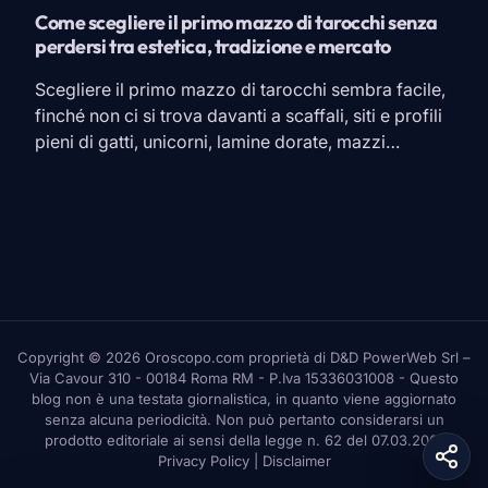
Come scegliere il primo mazzo di tarocchi senza
perdersi tra estetica, tradizione e mercato
Scegliere il primo mazzo di tarocchi sembra facile,
finché non ci si trova davanti a scaffali, siti e profili
pieni di gatti, unicorni, lamine dorate, mazzi
rinascimentali, carte giganti, edizioni tascabili e
promesse un po’ nebulose. A quel punto il rischio è
sempre lo stesso: prendere quello più bello in foto
e scoprire, una volta […]
Copyright © 2026 Oroscopo.com proprietà di D&D PowerWeb Srl –
Via Cavour 310 - 00184 Roma RM - P.Iva 15336031008 - Questo
blog non è una testata giornalistica, in quanto viene aggiornato
senza alcuna periodicità. Non può pertanto considerarsi un
prodotto editoriale ai sensi della legge n. 62 del 07.03.2001
Privacy Policy
|
Disclaimer