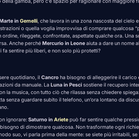
ngo della gamba, però c’è spazio per ragionare con maggiore f
Marte in
Gemelli
, che lavora in una zona nascosta del cielo 
trazioni o quella voglia improvvisa di comprare qualcosa “per
 ordine, rileggete, confrontate, aspettate qualche ora. Una s
orsa. Anche perché
Mercurio in
Leone
aiuta a dare un nome all
a sentire più liberi, e non solo più protetti?
sere quotidiano, il
Cancro
ha bisogno di alleggerire il carico
tazioni da manuale. La
Luna in
Pesci
sostiene il recupero interi
con la musica, con tutto ciò che rilassa senza chiedere spieg
ta senza guardare subito il telefono, un’ora lontano da discuss
ano.
on ignorare:
Saturno in
Ariete
può far sentire qualche pressio
l bisogno di dimostrare qualcosa. Non trasformate ogni richie
modo suo, vi parla prima della mente: se siete più irritabili, se 