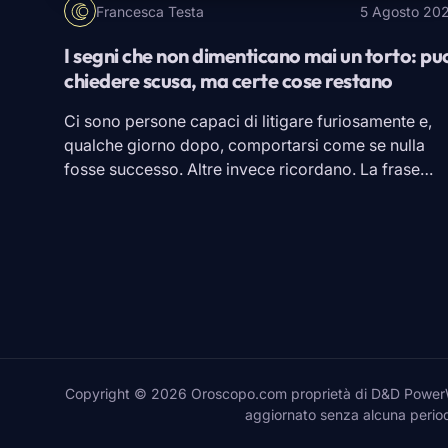
Francesca Testa
5 Agosto 20
I segni che non dimenticano mai un torto: pu
chiedere scusa, ma certe cose restano
Ci sono persone capaci di litigare furiosamente e,
qualche giorno dopo, comportarsi come se nulla
fosse successo. Altre invece ricordano. La frase
detta nel momento sbagliato, quella promessa
mancata, il messaggio ignorato proprio quando
serviva una risposta. Magari perdonano, magari
tornano persino a sorridere con chi le ha ferite. Ma
dimenticare è un’altra faccenda. Secondo […]
Copyright © 2026 Oroscopo.com proprietà di D&D PowerWeb
aggiornato senza alcuna periodi