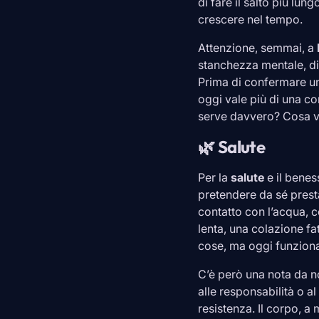
di fare il salto più lu
crescere nel tempo.
Attenzione, semmai, a
stanchezza mentale, dis
Prima di confermare un
oggi vale più di una c
serve davvero? Cosa vi f
🌿 Salute
Per la
salute
e il benes
pretendere da sé pres
contatto con l’acqua, 
lenta, una colazione fat
cose, ma oggi funzion
C’è però una nota da n
alle responsabilità o a
resistenza. Il corpo, a 