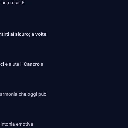
è una resa. È
irti al sicuro; a volte
ci
e aiuta il
Cancro
a
 di armonia che oggi può
intonia emotiva