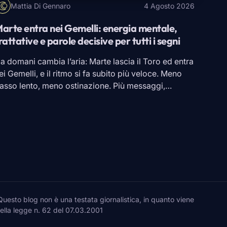
Mattia Di Gennaro
4 Agosto 2026
arte entra nei Gemelli: energia mentale,
rattative e parole decisive per tutti i segni
a domani cambia l’aria: Marte lascia il
Toro
ed entra
ei
Gemelli
, e il ritmo si fa subito più veloce. Meno
asso lento, meno ostinazione. Più messaggi,
hiamate, risposte da dare al volo, trattative da
hiudere e parole da pesare. L’energia non passa più
oltanto dalla resistenza o dalla forza di volontà, ma
alla prontezza […]
to blog non è una testata giornalistica, in quanto viene
della legge n. 62 del 07.03.2001