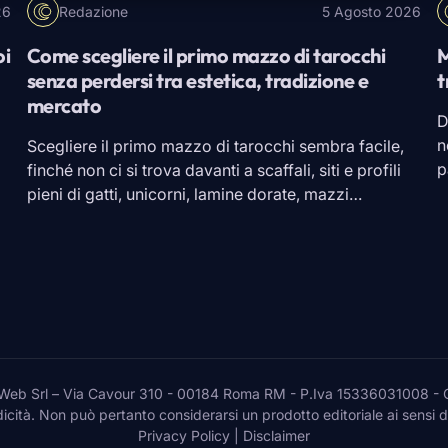
26
Redazione
5 Agosto 2026
oi
Come scegliere il primo mazzo di tarocchi
M
senza perdersi tra estetica, tradizione e
t
mercato
D
n
Scegliere il primo mazzo di tarocchi sembra facile,
p
finché non ci si trova davanti a scaffali, siti e profili
c
pieni di gatti, unicorni, lamine dorate, mazzi
c
rinascimentali, carte giganti, edizioni tascabili e
s
promesse un po’ nebulose. A quel punto il rischio è
d
sempre lo stesso: prendere quello più bello in foto e
scoprire, una volta […]
 Srl – Via Cavour 310 - 00184 Roma RM - P.Iva 15336031008 - Ques
cità. Non può pertanto considerarsi un prodotto editoriale ai sensi 
Privacy Policy
|
Disclaimer