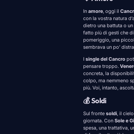
In
amore
, oggi il
Canc
con la vostra natura d’
dietro una battuta o un
fatto più di gesti che 
pomeriggio, una piccol
sembrava un po’ distra
I
single del
Cancro
pot
pensare troppo.
Vener
concreta, la disponibil
colpo, ma nemmeno spal
più. Voi, intanto, ascol
💰 Soldi
Sul fronte
soldi
, il cie
giornata. Con
Sole e G
spesa, una trattativa,