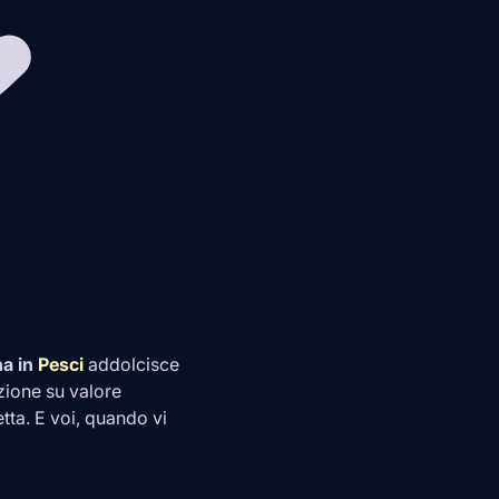
a in
Pesci
addolcisce
zione su valore
ta. E voi, quando vi