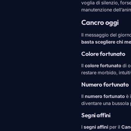
voglia di silenzio, for
manutenzione dell’anim
Cancro oggi
Il messaggio del giorno
basta scegliere chi me
Colore fortunato
Il
colore fortunato
di o
restare morbido, intuit
Numero fortunato
Il
numero fortunato
è 
diventare una bussola 
Segni affini
I
segni affini
per il
Can