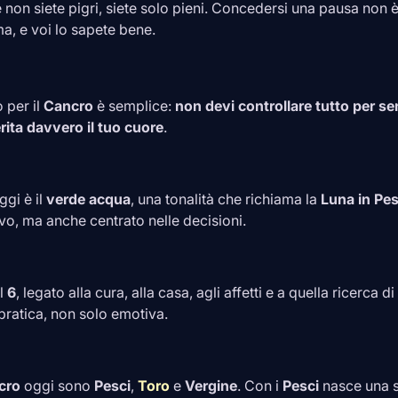
se non siete pigri, siete solo pieni. Concedersi una pausa non 
a, e voi lo sapete bene.
 per il
Cancro
è semplice:
non devi controllare tutto per sent
rita davvero il tuo cuore
.
ggi è il
verde acqua
, una tonalità che richiama la
Luna in
Pes
ivo, ma anche centrato nelle decisioni.
il
6
, legato alla cura, alla casa, agli affetti e a quella ricerca
pratica, non solo emotiva.
cro
oggi sono
Pesci
,
Toro
e
Vergine
. Con i
Pesci
nasce una s