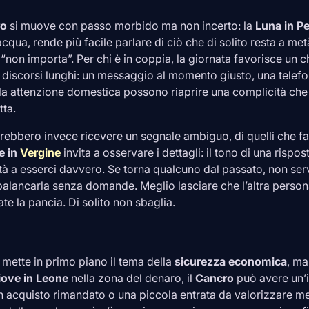
ro
si muove con passo morbido ma non incerto: la
Luna in
Pe
acqua, rende più facile parlare di ciò che di solito resta a m
 “non importa”. Per chi è in coppia, la giornata favorisce un c
di discorsi lunghi: un messaggio al momento giusto, una telefo
a attenzione domestica possono riaprire una complicità che n
tta.
rebbero invece ricevere un segnale ambiguo, di quelli che fa
e in
Vergine
invita a osservare i dettagli: il tono di una rispo
ità a esserci davvero. Se torna qualcuno dal passato, non ser
ancarla senza domande. Meglio lasciare che l’altra persona
tate la pancia. Di solito non sbaglia.
lo mette in primo piano il tema della
sicurezza economica
, ma
iove in
Leone
nella zona del denaro, il
Cancro
può avere un’i
 un acquisto rimandato o una piccola entrata da valorizzare m