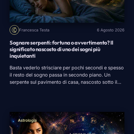
Francesca Testa
6 Agosto 2026
Sognare serpenti: fortuna o avvertimento? Il
significato nascosto di uno dei sogni più
inquietanti
Basta vederlo strisciare per pochi secondi e spesso
il resto del sogno passa in secondo piano. Un
serpente sul pavimento di casa, nascosto sotto il
letto, avvolto intorno a un braccio oppure
immobile, a pochi metri da noi. Poi ci si sveglia e
rimane quella domanda: perché proprio un
serpente? È uno dei simboli più […]
Astrologia