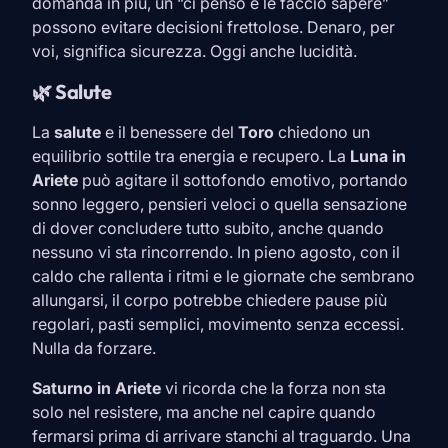
domanda in più, un “ci penso e le faccio sapere”
possono evitare decisioni frettolose. Denaro, per
voi, significa sicurezza. Oggi anche lucidità.
🌿 Salute
La
salute
e il benessere del
Toro
chiedono un
equilibrio sottile tra energia e recupero. La
Luna in
Ariete
può agitare il sottofondo emotivo, portando
sonno leggero, pensieri veloci o quella sensazione
di dover concludere tutto subito, anche quando
nessuno vi sta rincorrendo. In pieno agosto, con il
caldo che rallenta i ritmi e le giornate che sembrano
allungarsi, il corpo potrebbe chiedere pause più
regolari, pasti semplici, movimento senza eccessi.
Nulla da forzare.
Saturno in
Ariete
vi ricorda che la forza non sta
solo nel resistere, ma anche nel capire quando
fermarsi prima di arrivare stanchi al traguardo. Una