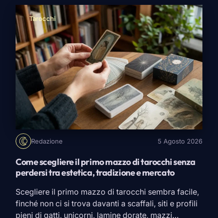
tornano persino a sorridere con chi le ha ferite. Ma
dimenticare è un’altra faccenda. Secondo […]
Tarocchi
Redazione
5 Agosto 2026
Come scegliere il primo mazzo di tarocchi senza
perdersi tra estetica, tradizione e mercato
Scegliere il primo mazzo di tarocchi sembra facile,
finché non ci si trova davanti a scaffali, siti e profili
pieni di gatti, unicorni, lamine dorate, mazzi