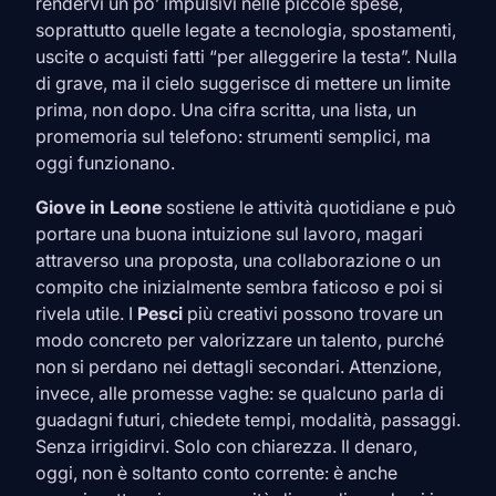
rendervi un po’ impulsivi nelle piccole spese,
soprattutto quelle legate a tecnologia, spostamenti,
uscite o acquisti fatti “per alleggerire la testa”. Nulla
di grave, ma il cielo suggerisce di mettere un limite
prima, non dopo. Una cifra scritta, una lista, un
promemoria sul telefono: strumenti semplici, ma
oggi funzionano.
Giove in
Leone
sostiene le attività quotidiane e può
portare una buona intuizione sul lavoro, magari
attraverso una proposta, una collaborazione o un
compito che inizialmente sembra faticoso e poi si
rivela utile. I
Pesci
più creativi possono trovare un
modo concreto per valorizzare un talento, purché
non si perdano nei dettagli secondari. Attenzione,
invece, alle promesse vaghe: se qualcuno parla di
guadagni futuri, chiedete tempi, modalità, passaggi.
Senza irrigidirvi. Solo con chiarezza. Il denaro,
oggi, non è soltanto conto corrente: è anche