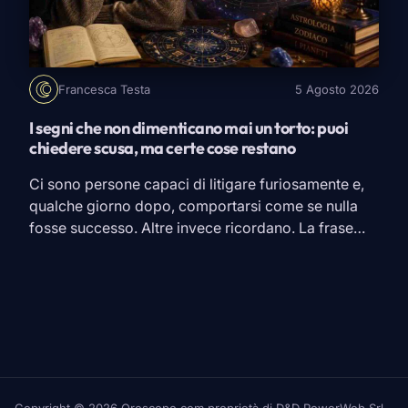
Francesca Testa
5 Agosto 2026
I segni che non dimenticano mai un torto: puoi
chiedere scusa, ma certe cose restano
Ci sono persone capaci di litigare furiosamente e,
qualche giorno dopo, comportarsi come se nulla
fosse successo. Altre invece ricordano. La frase
detta nel momento sbagliato, quella promessa
mancata, il messaggio ignorato proprio quando
serviva una risposta. Magari perdonano, magari
tornano persino a sorridere con chi le ha ferite. Ma
dimenticare è un’altra faccenda. Secondo […]