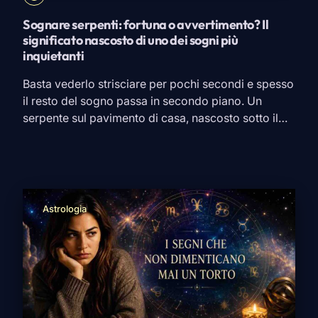
Sognare serpenti: fortuna o avvertimento? Il
significato nascosto di uno dei sogni più
inquietanti
Basta vederlo strisciare per pochi secondi e spesso
il resto del sogno passa in secondo piano. Un
serpente sul pavimento di casa, nascosto sotto il
letto, avvolto intorno a un braccio oppure
immobile, a pochi metri da noi. Poi ci si sveglia e
rimane quella domanda: perché proprio un
serpente? È uno dei simboli più […]
Astrologia