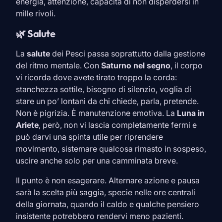
energia, attenzione, capacità di non disperdersi in
mille rivoli.
🌿 Salute
La
salute
dei
Pesci
passa soprattutto dalla gestione
del ritmo mentale. Con
Saturno nel segno
, il corpo
vi ricorda dove avete tirato troppo la corda:
stanchezza sottile, bisogno di silenzio, voglia di
stare un po’ lontani da chi chiede, parla, pretende.
Non è pigrizia. È manutenzione emotiva. La
Luna in
Ariete
, però, non vi lascia completamente fermi e
può darvi una spinta utile per riprendere
movimento, sistemare qualcosa rimasto in sospeso,
uscire anche solo per una camminata breve.
Il punto è non esagerare. Alternare azione e pausa
sarà la scelta più saggia, specie nelle ore centrali
della giornata, quando il caldo e qualche pensiero
insistente potrebbero rendervi meno pazienti.