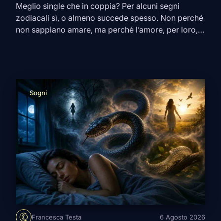
Meglio single che in coppia? Per alcuni segni
zodiacali sì, o almeno succede spesso. Non perché
non sappiano amare, ma perché l’amore, per loro,
deve lasciare aria. C’è chi sogna una relazione
stabile, i weekend già decisi e il messaggio del
buongiorno ogni giorno. E poi c’è chi, appena sente
odore di controllo, routine obbligata […]
Sogni
Francesca Testa
6 Agosto 2026