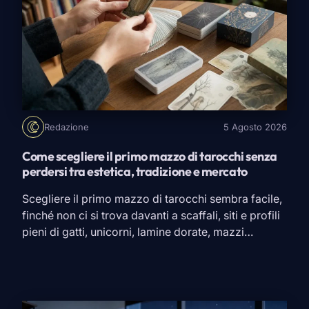
Redazione
5 Agosto 2026
Come scegliere il primo mazzo di tarocchi senza
perdersi tra estetica, tradizione e mercato
Scegliere il primo mazzo di tarocchi sembra facile,
finché non ci si trova davanti a scaffali, siti e profili
pieni di gatti, unicorni, lamine dorate, mazzi
rinascimentali, carte giganti, edizioni tascabili e
promesse un po’ nebulose. A quel punto il rischio è
sempre lo stesso: prendere quello più bello in foto
e scoprire, una volta […]