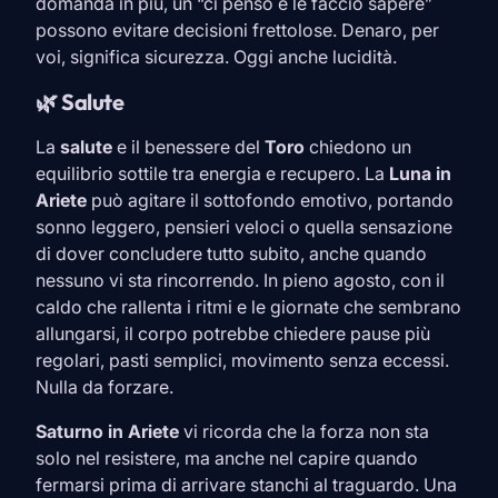
domanda in più, un “ci penso e le faccio sapere”
possono evitare decisioni frettolose. Denaro, per
voi, significa sicurezza. Oggi anche lucidità.
🌿 Salute
La
salute
e il benessere del
Toro
chiedono un
equilibrio sottile tra energia e recupero. La
Luna in
Ariete
può agitare il sottofondo emotivo, portando
sonno leggero, pensieri veloci o quella sensazione
di dover concludere tutto subito, anche quando
nessuno vi sta rincorrendo. In pieno agosto, con il
caldo che rallenta i ritmi e le giornate che sembrano
allungarsi, il corpo potrebbe chiedere pause più
regolari, pasti semplici, movimento senza eccessi.
Nulla da forzare.
Saturno in
Ariete
vi ricorda che la forza non sta
solo nel resistere, ma anche nel capire quando
fermarsi prima di arrivare stanchi al traguardo. Una