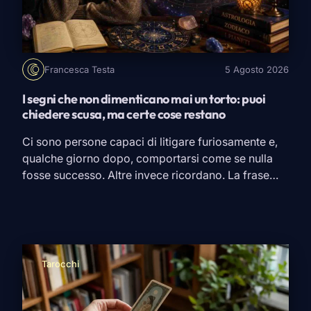
Francesca Testa
5 Agosto 2026
I segni che non dimenticano mai un torto: puoi
chiedere scusa, ma certe cose restano
Ci sono persone capaci di litigare furiosamente e,
qualche giorno dopo, comportarsi come se nulla
fosse successo. Altre invece ricordano. La frase
detta nel momento sbagliato, quella promessa
mancata, il messaggio ignorato proprio quando
serviva una risposta. Magari perdonano, magari
tornano persino a sorridere con chi le ha ferite. Ma
dimenticare è un’altra faccenda. Secondo […]
Tarocchi