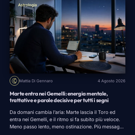
Astrologia
Mattia Di Gennaro
4 Agosto 2026
Marte entra nei Gemelli: energia mentale,
trattative e parole decisive per tutti i segni
Da domani cambia l’aria: Marte lascia il
Toro
ed
entra nei
Gemelli
, e il ritmo si fa subito più veloce.
Meno passo lento, meno ostinazione. Più messaggi,
chiamate, risposte da dare al volo, trattative da