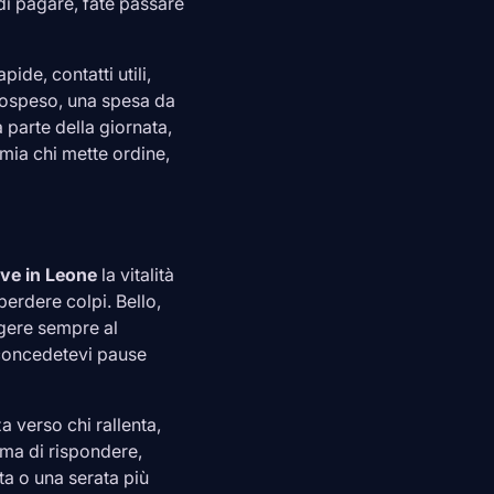
di pagare, fate passare
pide, contatti utili,
sospeso, una spesa da
 parte della giornata,
mia chi mette ordine,
ove in
Leone
la vitalità
perdere colpi. Bello,
gere sempre al
, concedetevi pause
 verso chi rallenta,
ma di rispondere,
ta o una serata più