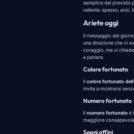
semplice del previsto p
rallenta: spesso, anzi, l
Ariete oggi
Il messaggio del giorno
una direzione che vi som
coraggio, ma vi chiede d
a parlare.
Colore fortunato
Il
colore fortunato dell
invita a mostrarsi senz
Numero fortunato
Il
numero fortunato
è 
maggiore consapevole
Segni affini