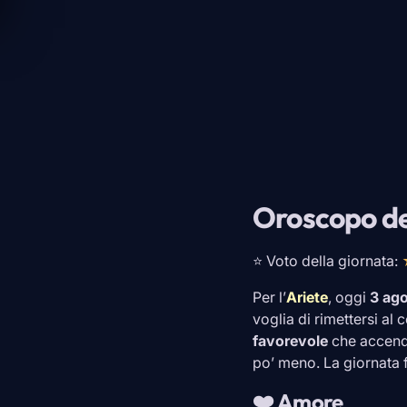
Oroscopo de
⭐ Voto della giornata:
Per l’
Ariete
, oggi
3 ag
voglia di rimettersi al
favorevole
che accend
po’ meno. La giornata 
❤️ Amore