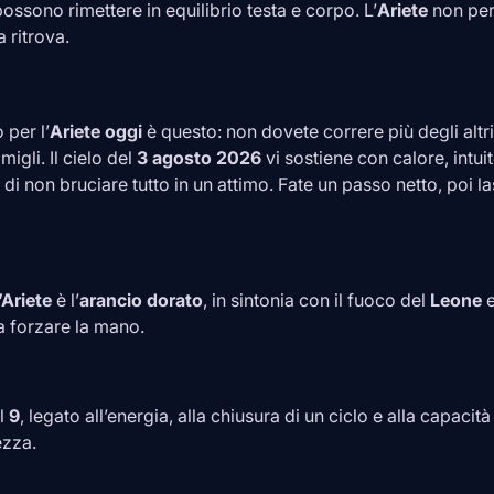
ossono rimettere in equilibrio testa e corpo. L’
Ariete
non per
a ritrova.
 per l’
Ariete
oggi
è questo: non dovete correre più degli altr
igli. Il cielo del
3 agosto 2026
vi sostiene con calore, intu
i non bruciare tutto in un attimo. Fate un passo netto, poi las
’
Ariete
è l’
arancio dorato
, in sintonia con il fuoco del
Leone
e
a forzare la mano.
il
9
, legato all’energia, alla chiusura di un ciclo e alla capacità
zza.