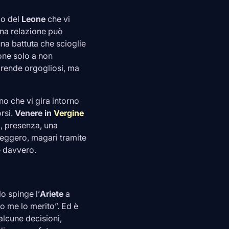
co del
Leone
che vi
una relazione può
una battuta che scioglie
one solo a non
rende orgogliosi, ma
no che vi gira intorno
rsi.
Venere in
Vergine
à, presenza, una
leggero, magari tramite
e davvero.
o spinge l’
Ariete
a
to me lo merito”. Ed è
lcune decisioni,