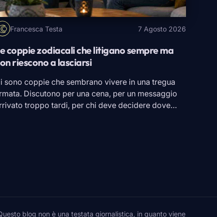
Francesca Testa
7 Agosto 2026
e coppie zodiacali che litigano sempre ma
on riescono a lasciarsi
i sono coppie che sembrano vivere in una tregua
rmata. Discutono per una cena, per un messaggio
rrivato troppo tardi, per chi deve decidere dove
ndare in vacanza. Giurano che stavolta è finita,
agari smettono persino di sentirsi per qualche
iorno. Poi basta un incontro e tutto ricomincia.
econdo l’astrologia alcune combinazioni zodiacali
arebbero particolarmente […]
to blog non è una testata giornalistica, in quanto viene