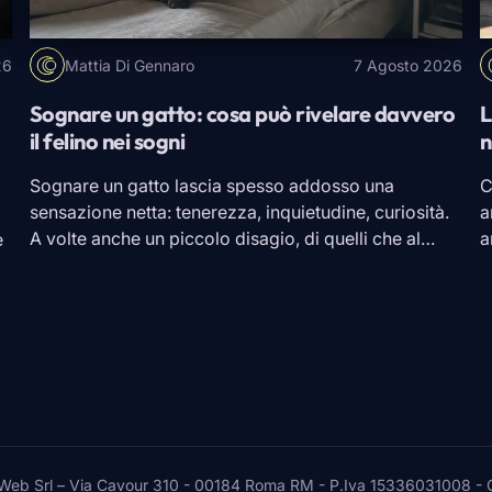
26
Mattia Di Gennaro
7 Agosto 2026
Sognare un gatto: cosa può rivelare davvero
L
il felino nei sogni
n
Sognare un gatto lascia spesso addosso una
C
sensazione netta: tenerezza, inquietudine, curiosità.
a
A volte anche un piccolo disagio, di quelli che al
a
e
risveglio restano lì senza farsi spiegare. Nel sogno il
a
micio poteva essere affettuoso, oppure scappare,
m
n
graffiare, fissare da lontano con quegli occhi fermi
g
ta
che sembrano sapere più di noi. È qui che l’immagine
S
[…]
s
 Srl – Via Cavour 310 - 00184 Roma RM - P.Iva 15336031008 - Ques