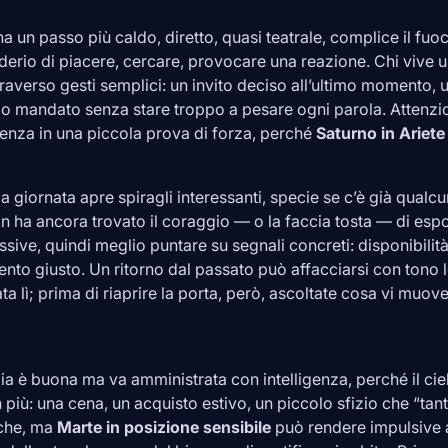
a un passo più caldo, diretto, quasi teatrale, complice il fuo
iderio di piacere, cercare, provocare una reazione. Chi vive 
traverso gesti semplici: un invito deciso all’ultimo momento, 
gio mandato senza stare troppo a pesare ogni parola. Attenzi
renza in una piccola prova di forza, perché
Saturno in
Ariete
la giornata apre spiragli interessanti, specie se c’è già qualcu
n ha ancora trovato il coraggio — o la faccia tosta — di espo
ive, quindi meglio puntare su segnali concreti: disponibilit
to giusto. Un ritorno dal passato può affacciarsi con tono 
ata lì; prima di riaprire la porta, però, ascoltate cosa vi muov
gia è buona ma va amministrata con intelligenza, perché il ciel
più: una cena, un acquisto estivo, un piccolo sfizio che “tan
nche, ma
Marte in posizione sensibile
può rendere impulsive a