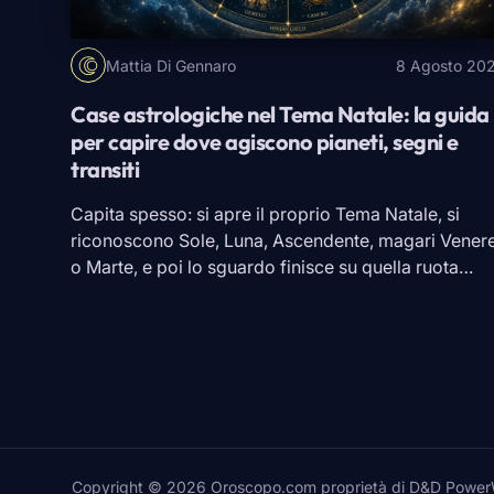
Mattia Di Gennaro
8 Agosto 20
Case astrologiche nel Tema Natale: la guida
per capire dove agiscono pianeti, segni e
transiti
Capita spesso: si apre il proprio Tema Natale, si
riconoscono Sole, Luna, Ascendente, magari Vener
o Marte, e poi lo sguardo finisce su quella ruota
divisa in dodici spicchi. Lì nasce il dubbio. Perché u
pianeta in
Cancro
può parlare di famiglia in una car
e di lavoro in un’altra? La risposta sta nelle case […]
Copyright © 2026 Oroscopo.com proprietà di D&D PowerWeb