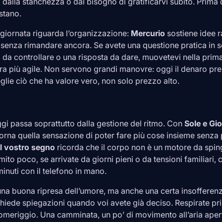
dalla stanchezza o dal bisogno di gratificarvi subito. Prima 
astano.
 giornata riguarda l’organizzazione:
Mercurio
sostiene idee ra
 senza rimandare ancora. Se avete una questione pratica in 
 da controllare o una risposta da dare, muovetevi nella prima
 più agile. Non servono grandi manovre: oggi il denaro pre
ceglie ciò che ha valore vero, non solo prezzo alto.
gi passa soprattutto dalla gestione del ritmo. Con
Sole e Gi
, torna quella sensazione di poter fare più cose insieme senza 
l vostro segno
ricorda che il corpo non è un motore da spin
to poco, se arrivate da giorni pieni o da tensioni familiari
inuti con il telefono in mano.
una buona ripresa dell’umore, ma anche una certa insofferenza
iede spiegazioni quando voi avete già deciso. Respirate pri
pomeriggio. Una camminata, un po’ di movimento all’aria aper