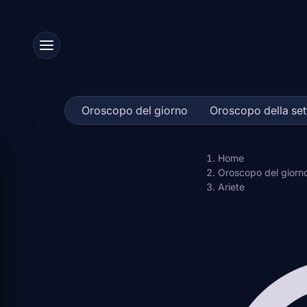
Skip
to
content
Oroscopo del giorno
Oroscopo della se
Home
Oroscopo del giorn
Ariete