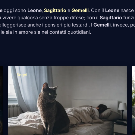
te
oggi sono
Leone
,
Sagittario
e
Gemelli
. Con il
Leone
nasce u
di vivere qualcosa senza troppe difese; con il
Sagittario
funzi
lleggerisce anche i pensieri più testardi. I
Gemelli
, invece, p
ile sia in amore sia nei contatti quotidiani.
Sogni