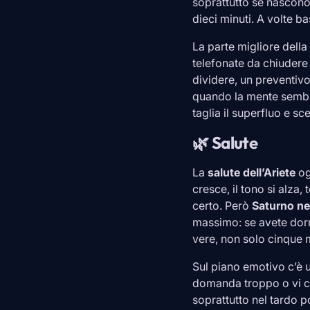
soprattutto se nascono 
dieci minuti. A volte b
La parte migliore della
telefonate da chiudere
dividere, un preventivo
quando la mente sembra
taglia il superfluo e s
🌿 Salute
La
salute dell’
Ariete
og
cresce, il tono si alza
certo. Però
Saturno ne
massimo: se avete dormi
vere, non solo cinque m
Sul piano emotivo c’è 
domanda troppo o vi ch
soprattutto nel tardo 