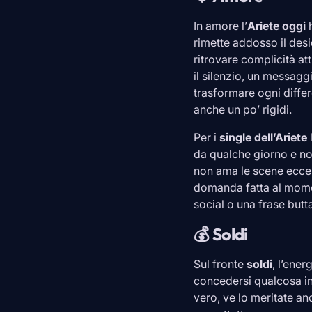
In amore l’
Ariete
oggi
h
rimette addosso il des
ritrovare complicità at
il silenzio, un messag
trasformare ogni diffe
anche un po’ rigidi.
Per i
single dell’
Ariete
da qualche giorno e no
non ama le scene eccess
domanda fatta al momen
social o una frase butt
💰 Soldi
Sul fronte
soldi
, l’ener
concedersi qualcosa in 
vero, ve lo meritate a