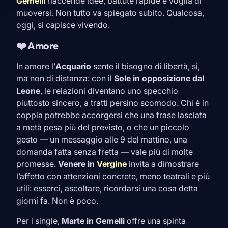
Gemelli
riaccende idee, battute rapide e voglia di
muoversi. Non tutto va spiegato subito. Qualcosa,
oggi, si capisce vivendo.
❤️ Amore
In amore l’
Acquario
sente il bisogno di libertà, sì,
ma non di distanza: con il
Sole in opposizione dal
Leone
, le relazioni diventano uno specchio
piuttosto sincero, a tratti persino scomodo. Chi è in
coppia potrebbe accorgersi che una frase lasciata
a metà pesa più del previsto, o che un piccolo
gesto — un messaggio alle 9 del mattino, una
domanda fatta senza fretta — vale più di molte
promesse.
Venere in
Vergine
invita a dimostrare
l’affetto con attenzioni concrete, meno teatrali e più
utili: esserci, ascoltare, ricordarsi una cosa detta
giorni fa. Non è poco.
Per i single,
Marte in
Gemelli
offre una spinta