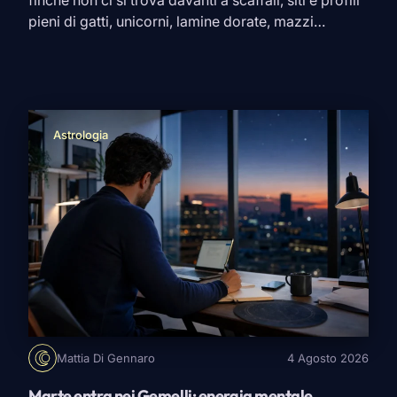
finché non ci si trova davanti a scaffali, siti e profili
pieni di gatti, unicorni, lamine dorate, mazzi
rinascimentali, carte giganti, edizioni tascabili e
promesse un po’ nebulose. A quel punto il rischio è
sempre lo stesso: prendere quello più bello in foto
e scoprire, una volta […]
Astrologia
Mattia Di Gennaro
4 Agosto 2026
Marte entra nei Gemelli: energia mentale,