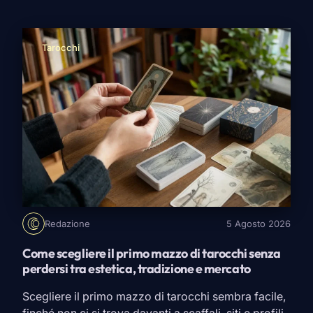
serviva una risposta. Magari perdonano, magari
tornano persino a sorridere con chi le ha ferite. Ma
dimenticare è un’altra faccenda. Secondo […]
Tarocchi
Redazione
5 Agosto 2026
Come scegliere il primo mazzo di tarocchi senza
perdersi tra estetica, tradizione e mercato
Scegliere il primo mazzo di tarocchi sembra facile,