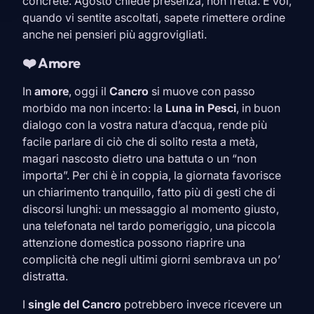
concrete. Agosto chiede presenza, non fretta. E voi,
quando vi sentite ascoltati, sapete rimettere ordine
anche nei pensieri più aggrovigliati.
❤️ Amore
In
amore
, oggi il
Cancro
si muove con passo
morbido ma non incerto: la
Luna in
Pesci
, in buon
dialogo con la vostra natura d’acqua, rende più
facile parlare di ciò che di solito resta a metà,
magari nascosto dietro una battuta o un “non
importa”. Per chi è in coppia, la giornata favorisce
un chiarimento tranquillo, fatto più di gesti che di
discorsi lunghi: un messaggio al momento giusto,
una telefonata nel tardo pomeriggio, una piccola
attenzione domestica possono riaprire una
complicità che negli ultimi giorni sembrava un po’
distratta.
I
single del
Cancro
potrebbero invece ricevere un