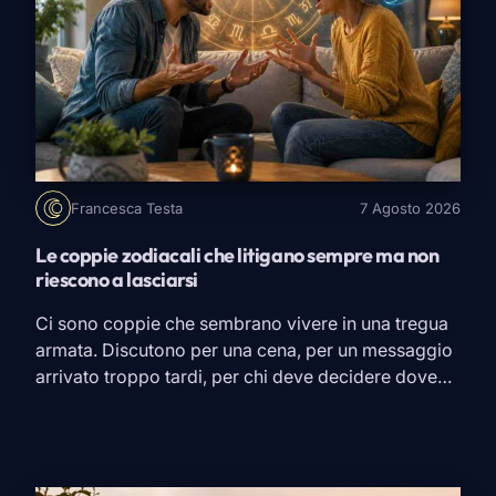
Francesca Testa
7 Agosto 2026
Le coppie zodiacali che litigano sempre ma non
riescono a lasciarsi
Ci sono coppie che sembrano vivere in una tregua
armata. Discutono per una cena, per un messaggio
arrivato troppo tardi, per chi deve decidere dove
andare in vacanza. Giurano che stavolta è finita,
magari smettono persino di sentirsi per qualche
giorno. Poi basta un incontro e tutto ricomincia.
Secondo l’astrologia alcune combinazioni zodiacali