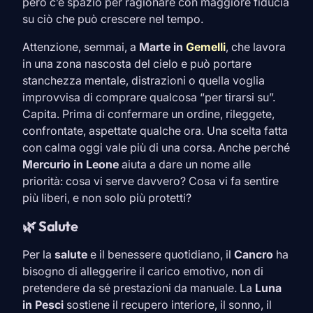
però c’è spazio per ragionare con maggiore fiducia
su ciò che può crescere nel tempo.
Attenzione, semmai, a
Marte in
Gemelli
, che lavora
in una zona nascosta del cielo e può portare
stanchezza mentale, distrazioni o quella voglia
improvvisa di comprare qualcosa “per tirarsi su”.
Capita. Prima di confermare un ordine, rileggete,
confrontate, aspettate qualche ora. Una scelta fatta
con calma oggi vale più di una corsa. Anche perché
Mercurio in
Leone
aiuta a dare un nome alle
priorità: cosa vi serve davvero? Cosa vi fa sentire
più liberi, e non solo più protetti?
🌿 Salute
Per la
salute
e il benessere quotidiano, il
Cancro
ha
bisogno di alleggerire il carico emotivo, non di
pretendere da sé prestazioni da manuale. La
Luna
in
Pesci
sostiene il recupero interiore, il sonno, il