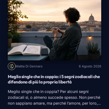
sarebbero particolarmente […]
Astrologia
Mattia Di Gennaro
6 Agosto 2026
Meglio single che in coppia: i 5 segni zodiacali che
difendono di più la propria libertà
Meglio single che in coppia? Per alcuni segni
zodiacali sì, o almeno succede spesso. Non perché
non sappiano amare, ma perché l’amore, per loro,