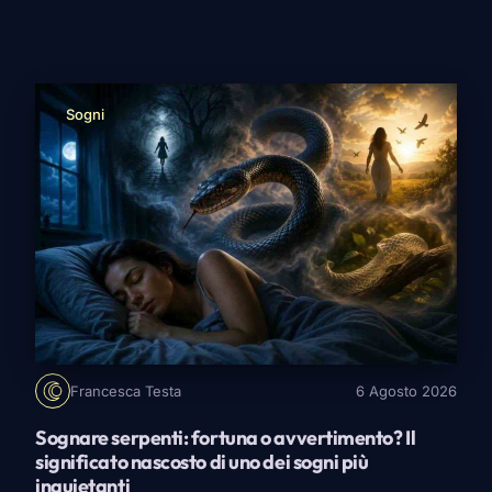
deve lasciare aria. C’è chi sogna una relazione
stabile, i weekend già decisi e il messaggio del
buongiorno ogni giorno. E poi c’è chi, appena sente
odore di controllo, routine obbligata […]
Sogni
Francesca Testa
6 Agosto 2026
Sognare serpenti: fortuna o avvertimento? Il
significato nascosto di uno dei sogni più
inquietanti