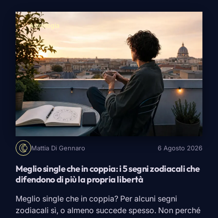
Secondo l’astrologia alcune combinazioni zodiacali
sarebbero particolarmente […]
Astrologia
Mattia Di Gennaro
6 Agosto 2026
Meglio single che in coppia: i 5 segni zodiacali che
difendono di più la propria libertà
Meglio single che in coppia? Per alcuni segni
zodiacali sì, o almeno succede spesso. Non perché