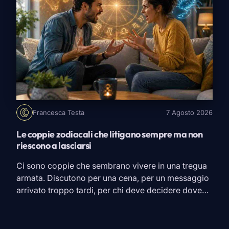
Francesca Testa
7 Agosto 2026
Le coppie zodiacali che litigano sempre ma non
riescono a lasciarsi
Ci sono coppie che sembrano vivere in una tregua
armata. Discutono per una cena, per un messaggio
arrivato troppo tardi, per chi deve decidere dove
andare in vacanza. Giurano che stavolta è finita,
magari smettono persino di sentirsi per qualche
giorno. Poi basta un incontro e tutto ricomincia.