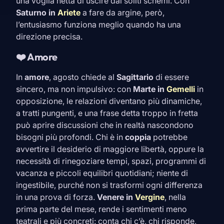
una voglia netta di uscire dai soliti schemi. Con
Saturno in
Ariete
a fare da argine, però,
l’entusiasmo funziona meglio quando ha una
direzione precisa.
❤️ Amore
In
amore
, agosto chiede al
Sagittario
di essere
sincero, ma non impulsivo: con
Marte in
Gemelli
in
opposizione, le relazioni diventano più dinamiche,
a tratti pungenti, e una frase detta troppo in fretta
può aprire discussioni che in realtà nascondono
bisogni più profondi. Chi è in
coppia
potrebbe
avvertire il desiderio di maggiore libertà, oppure la
necessità di rinegoziare tempi, spazi, programmi di
vacanza e piccoli equilibri quotidiani; niente di
ingestibile, purché non si trasformi ogni differenza
in una prova di forza.
Venere in
Vergine
, nella
prima parte del mese, rende i sentimenti meno
teatrali e più concreti: conta chi c’è, chi risponde,