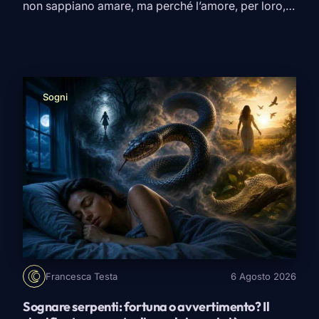
non sappiano amare, ma perché l’amore, per loro,
deve lasciare aria. C’è chi sogna una relazione
stabile, i weekend già decisi e il messaggio del
buongiorno ogni giorno. E poi c’è chi, appena sente
odore di controllo, routine obbligata […]
Sogni
Francesca Testa
6 Agosto 2026
Sognare serpenti: fortuna o avvertimento? Il