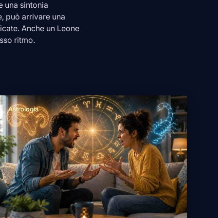
 una sintonia
e, può arrivare una
licate. Anche un
Leone
esso ritmo.
Astrologia