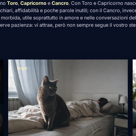
ono
Toro
,
Capricorno
e
Cancro
. Con
Toro
e
Capricorno
nasce
chiari, affidabilità e poche parole inutili; con il
Cancro
, invec
 morbida, utile soprattutto in amore e nelle conversazioni de
 serve pazienza: vi attrae, però non sempre segue il vostro st
Sogni