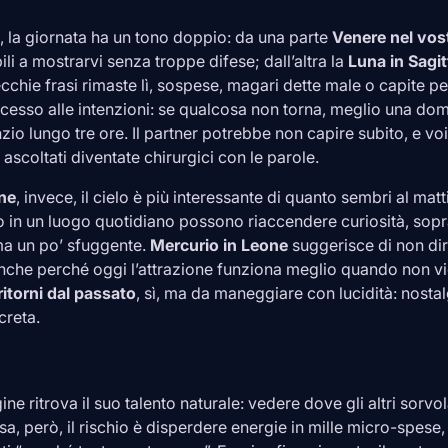
, la giornata ha un tono doppio: da una parte
Venere nel vos
ili a mostrarvi senza troppe difese; dall’altra la
Luna in
Sagit
ecchie frasi rimaste lì, sospese, magari dette male o capite p
ocesso alle intenzioni: se qualcosa non torna, meglio una do
zio lungo tre ore. Il partner potrebbe non capire subito, e v
ascoltati diventate chirurgici con le parole.
ne
, invece, il cielo è più interessante di quanto sembri al ma
ro in un luogo quotidiano possono riaccendere curiosità, sopr
ma un po’ sfuggente.
Mercurio in
Leone
suggerisce di non dire
nche perché oggi l’attrazione funziona meglio quando non vi
ritorni dal passato
, sì, ma da maneggiare con lucidità: nostal
creta.
gine
ritrova il suo talento naturale: vedere dove gli altri sorv
sa, però, il rischio è disperdere energie in mille micro-spes