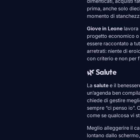
dimenticati, acquisti fa
prima, anche solo diec
momento di stanchezz
Giove in
Leone
lavora 
progetto economico o p
essere raccontato a tu
arretrati: niente di ero
con criterio e non per 
🌿 Salute
La
salute
e il benesser
un’agenda ben compila
chiede di gestire megl
sempre “ci penso io”. O
come se qualcosa vi st
Meglio alleggerire il 
lontano dallo schermo,