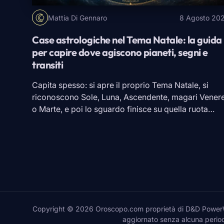
Mattia Di Gennaro
8 Agosto 20
Case astrologiche nel Tema Natale: la guida
per capire dove agiscono pianeti, segni e
transiti
Capita spesso: si apre il proprio Tema Natale, si
riconoscono Sole, Luna, Ascendente, magari Vener
o Marte, e poi lo sguardo finisce su quella ruota
divisa in dodici spicchi. Lì nasce il dubbio. Perché u
pianeta in
Cancro
può parlare di famiglia in una car
e di lavoro in un’altra? La risposta sta nelle case […]
Copyright © 2026 Oroscopo.com proprietà di D&D PowerWeb
aggiornato senza alcuna periodi