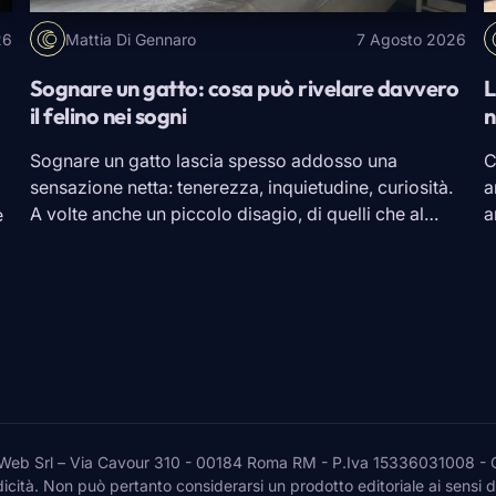
26
Mattia Di Gennaro
7 Agosto 2026
Sognare un gatto: cosa può rivelare davvero
L
il felino nei sogni
n
Sognare un gatto lascia spesso addosso una
C
sensazione netta: tenerezza, inquietudine, curiosità.
a
A volte anche un piccolo disagio, di quelli che al
a
e
risveglio restano lì senza farsi spiegare. Nel sogno il
a
micio poteva essere affettuoso, oppure scappare,
m
n
graffiare, fissare da lontano con quegli occhi fermi
g
ta
che sembrano sapere più di noi. È qui che l’immagine
S
[…]
s
 Srl – Via Cavour 310 - 00184 Roma RM - P.Iva 15336031008 - Ques
cità. Non può pertanto considerarsi un prodotto editoriale ai sensi 