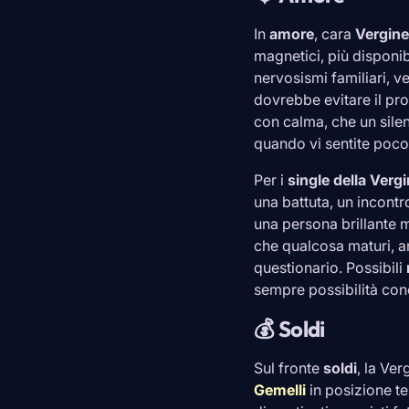
In
amore
, cara
Vergine
magnetici, più disponib
nervosismi familiari, v
dovrebbe evitare il pr
con calma, che un silen
quando vi sentite poco 
Per i
single della
Vergi
una battuta, un incont
una persona brillante 
che qualcosa maturi, a
questionario. Possibili
sempre possibilità con
💰 Soldi
Sul fronte
soldi
, la
Ver
Gemelli
in posizione te