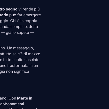
tro segno
vi rende più
tario
può far emergere
eggio. Chi è in coppia
manda semplice, detta
oi — già lo sapete —
ttino. Un messaggio,
attutto se c’è di mezzo
 tutto subito: lasciate
ene trasformata in un
gia non significa
olano. Con
Marte in
e, abbonamenti