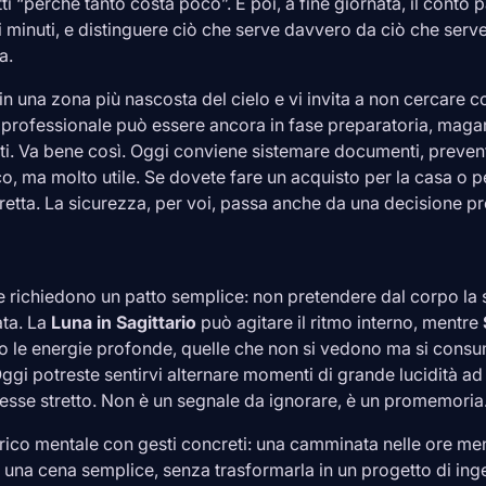
tti “perché tanto costa poco”. E poi, a fine giornata, il conto 
i minuti, e distinguere ciò che serve davvero da ciò che serv
a.
in una zona più nascosta del cielo e vi invita a non cercare
rofessionale può essere ancora in fase preparatoria, magar
tti. Va bene così. Oggi conviene sistemare documenti, prevent
ico, ma molto utile. Se dovete fare un acquisto per la casa o pe
fretta. La sicurezza, per voi, passa anche da una decisione 
e richiedono un patto semplice: non pretendere dal corpo la s
ta. La
Luna in
Sagittario
può agitare il ritmo interno, mentre
io le energie profonde, quelle che non si vedono ma si con
ggi potreste sentirvi alternare momenti di grande lucidità ad a
esse stretto. Non è un segnale da ignorare, è un promemoria
carico mentale con gesti concreti: una camminata nelle ore m
 una cena semplice, senza trasformarla in un progetto di ing