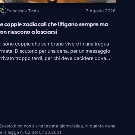
Francesca Testa
7 Agosto 2026
e coppie zodiacali che litigano sempre ma
on riescono a lasciarsi
i sono coppie che sembrano vivere in una tregua
rmata. Discutono per una cena, per un messaggio
rrivato troppo tardi, per chi deve decidere dove
ndare in vacanza. Giurano che stavolta è finita,
agari smettono persino di sentirsi per qualche
iorno. Poi basta un incontro e tutto ricomincia.
econdo l’astrologia alcune combinazioni zodiacali
arebbero particolarmente […]
to blog non è una testata giornalistica, in quanto viene
della legge n. 62 del 07.03.2001