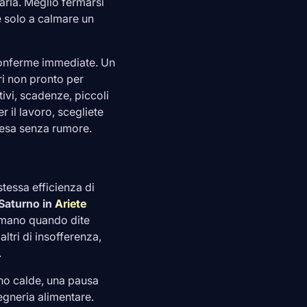
parla. Meglio fermarsi
e solo a calmare un
 conferme immediate. Un
i non pronto per
ivi, scadenze, piccoli
r il lavoro, scegliete
presa senza rumore.
tessa efficienza di
Saturno in
Ariete
sumano quando dite
ltri di insofferenza,
.
eno calde, una pausa
egneria alimentare.